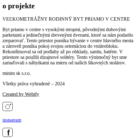
o projekte
VEĽKOMETRÁŽNY RODINNÝ BYT PRIAMO V CENTRE
Byt priamo v centre s vysokými stropmi, pôvodnými dubovými
parketami a jedinečnými drevenými dverami, ktoré sa nám podarilo
zreparovať. Tento priestor ponúka bývanie v centre hlavného mesta
a zároveň ponúka pokoj svojou orientáciou do vnútrobloku.
Rekonštruoval sa od podlahy až po obklady, sanitu, batérie. V
priestore sa použili dizajnové solitéry. Tento výnimočný byt sme
zariaďovali s nábytkami na mieru od našich šikovných stolárov.
minim sk s.r.o.
Všetky práva vyhradené – 2024
Created by Webify
instagram