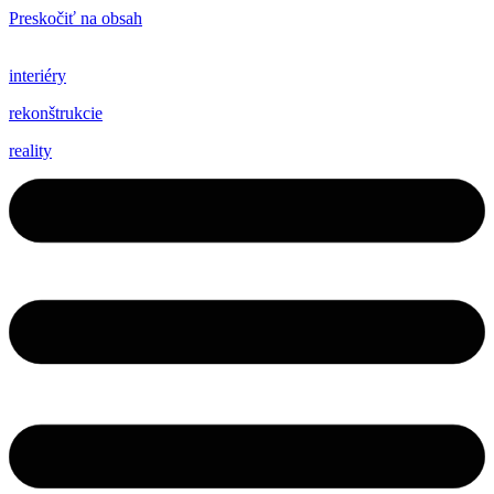
Preskočiť na obsah
interiéry
rekonštrukcie
reality