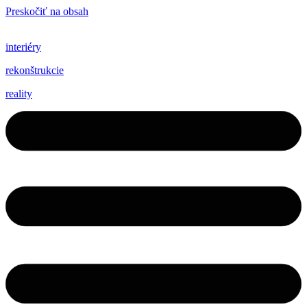
Preskočiť na obsah
interiéry
rekonštrukcie
reality