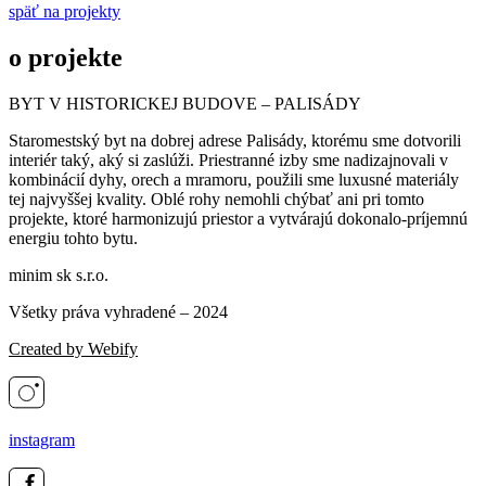
späť na projekty
o projekte
BYT V HISTORICKEJ BUDOVE – PALISÁDY
Staromestský byt na dobrej adrese Palisády, ktorému sme dotvorili
interiér taký, aký si zaslúži. Priestranné izby sme nadizajnovali v
kombinácií dyhy, orech a mramoru, použili sme luxusné materiály
tej najvyššej kvality. Oblé rohy nemohli chýbať ani pri tomto
projekte, ktoré harmonizujú priestor a vytvárajú dokonalo-príjemnú
energiu tohto bytu.
minim sk s.r.o.
Všetky práva vyhradené – 2024
Created by Webify
instagram