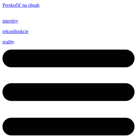
Preskočiť na obsah
interiéry
rekonštrukcie
reality