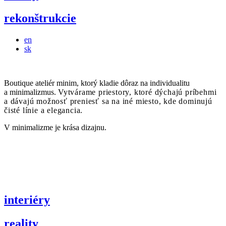
rekonštrukcie
en
sk
Boutique ateliér minim, ktorý kladie dôraz na individualitu
a minimalizmus.
Vytvárame priestory, ktoré dýchajú príbehmi
a dávajú možnosť preniesť sa na iné miesto, kde dominujú
čisté línie a elegancia.
V minimalizme je krása dizajnu.
mgr. iveta riečanová
zakladateľka
interiéry
reality