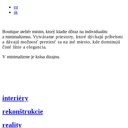
en
sk
Boutique ateliér minim, ktorý kladie dôraz na individualitu
a minimalizmus.
Vytvárame priestory, ktoré dýchajú príbehmi
a dávajú možnosť preniesť sa na iné miesto, kde dominujú
čisté línie a elegancia.
V minimalizme je krása dizajnu.
mgr. iveta riečanová
zakladateľka
interiéry
rekonštrukcie
reality